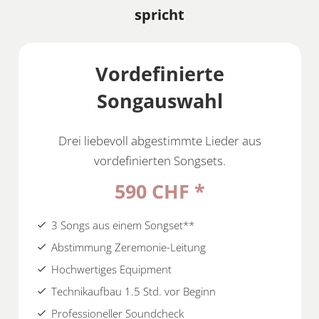
spricht
Vordefinierte
Songauswahl
Drei liebevoll abgestimmte Lieder aus
vordefinierten Songsets.
590 CHF *
3 Songs aus einem Songset**
check
Abstimmung Zeremonie-Leitung
check
Hochwertiges Equipment
check
Technikaufbau 1.5 Std. vor Beginn
check
Professioneller Soundcheck
check