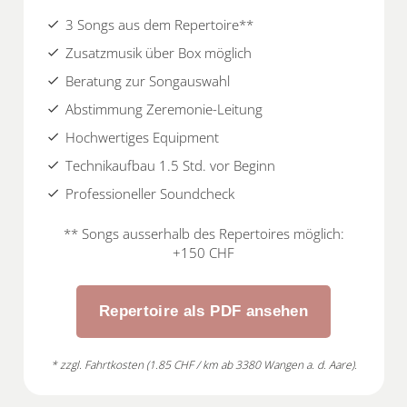
3 Songs aus dem Repertoire**
check
Zusatzmusik über Box möglich
check
Beratung zur Songauswahl
check
Abstimmung Zeremonie-Leitung
check
Hochwertiges Equipment
check
Technikaufbau 1.5 Std. vor Beginn
check
Professioneller Soundcheck
check
** Songs ausserhalb des Repertoires möglich:
+150 CHF
Repertoire als PDF ansehen
* zzgl. Fahrtkosten (1.85 CHF / km ab 3380 Wangen a. d. Aare).