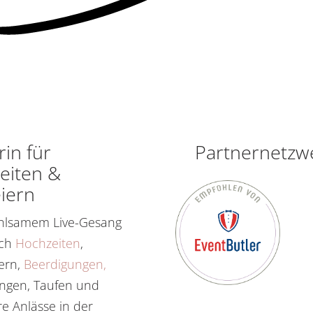
in für
Partnernetzw
eiten &
iern
ühlsamem Live-Gesang
ich
Hochzeiten
,
iern,
Beerdigungen,
gen, Taufen und
e Anlässe in der