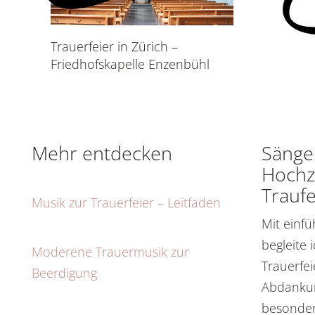
Trauerfeier in Zürich –
Friedhofskapelle Enzenbühl
Mehr entdecken
Sänger
Hochz
Traufe
Musik zur Trauerfeier – Leitfaden
Mit einf
begleite 
Moderene Trauermusik zur
Trauerfe
Beerdigung
Abdankun
besonder